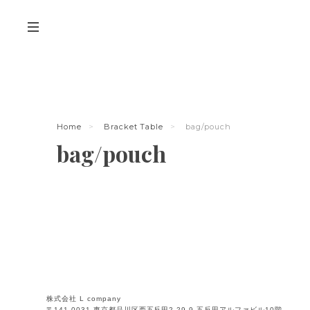
Home
Bracket Table
bag/pouch
bag/pouch
株式会社 L company
〒141-0031 東京都品川区西五反田2-29-9 五反田アルファビル10階