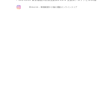
©
moim - 韓国雑貨や小物の通販オンラインストア