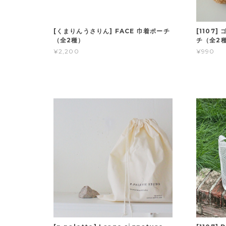
[くまりんうさりん] FACE 巾着ポーチ
[1107]
（全2種）
チ（全2
¥2,200
¥990