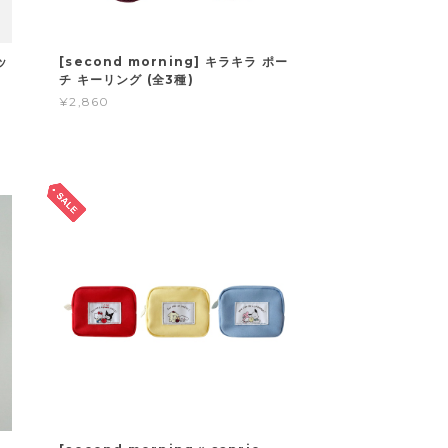
ッ
[second morning] キラキラ ポー
チ キーリング (全3種)
¥2,860