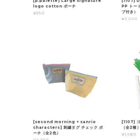
[p.palette] Large signature
[1107]
logo cotton ポーチ
PP ト
プ付き）
¥990
¥2,200
[second morning × sanrio
[1107]
characters] 刺繍タグ チェック ポ
（全2種
ーチ（全2色）
¥1,980
¥2,200