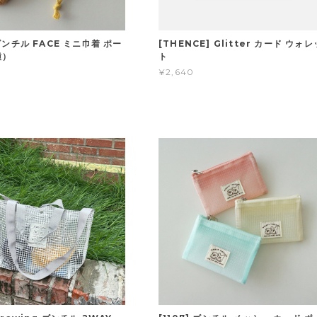
 ゴンチル FACE ミニ巾着 ポー
[THENCE] Glitter カード ウォレ
種）
ト
¥2,640