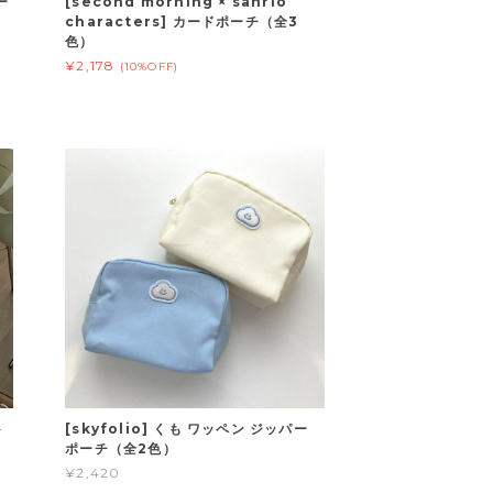
ー
[second morning × sanrio
characters] カードポーチ（全3
色）
¥2,178
(10%OFF)
ト
[skyfolio] くも ワッペン ジッパー
ポーチ（全2色）
¥2,420