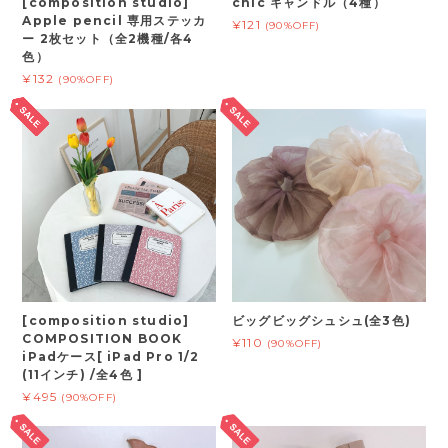
[composition studio]
chic キャンドル（4種）
Apple pencil 専用ステッカ
¥121
(90%OFF)
ー 2枚セット（全2機種/各4
色）
¥132
(90%OFF)
[composition studio]
ビッグビッグシュシュ(全3色)
COMPOSITION BOOK
¥110
(90%OFF)
iPadケース[ iPad Pro 1/2
(11インチ) /全4色 ]
¥495
(90%OFF)