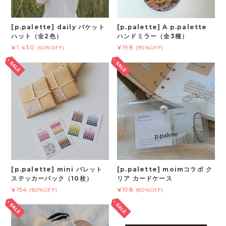
[p.palette] daily バケット
[p.palette] A p.palette
ハット（全2色）
ハンドミラー（全3種）
¥1,430
¥198
(50%OFF)
(90%OFF)
[p.palette] mini パレット
[p.palette] moimコラボ ク
ステッカーパック（10枚）
リア カードケース
¥154
¥198
(80%OFF)
(80%OFF)