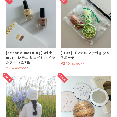
[second morning] with
[1107] ゴンチル マチ付き クリ
moim レモニ & コグミ ネイル
アポーチ
カラー （全2色）
¥248
(50%OFF)
¥154
(80%OFF)