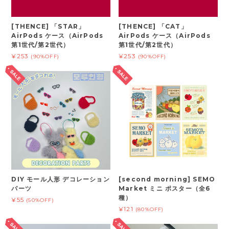
[THENCE] 「STAR」
[THENCE] 「CAT」
AirPods ケース（AirPods
AirPods ケース（AirPods
第1世代/第2世代）
第1世代/第2世代）
¥253
¥253
(90%OFF)
(90%OFF)
DIY モール人形 デコレーション
[second morning] SEMO
パーツ
Market ミニ ポスター（全6
種）
¥55
(50%OFF)
¥121
(80%OFF)