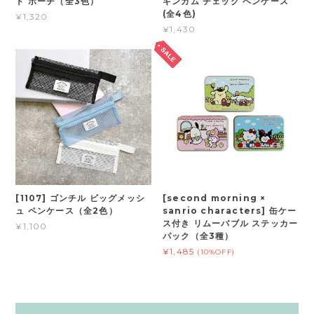
ド ポーチ（全3色）
ギンガム チェック ペンケース
(全4色)
¥1,320
¥1,430
[1107] ゴンチル ビッグメッシ
[second morning ×
ュ ペンケース（全2色）
sanrio characters] 缶ケー
ス付き リムーバブル ステッカー
¥1,100
パック（全3種）
¥1,485
(10%OFF)