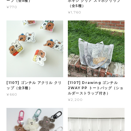
ープ（全5種）
ポキシ クリア スマホグリップ
（全5種）
¥770
¥1,760
[1107] ゴンチル アクリル クリ
[1107] Drawing ゴンチル
ップ（全3種）
2WAY PP トートバッグ（ショ
ルダーストラップ付き）
¥660
¥2,200