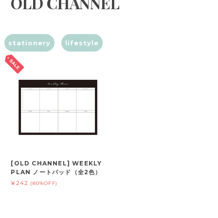
OLD CHANNEL
stationery
lifestyle
[OLD CHANNEL] WEEKLY
PLAN ノートパッド（全2色）
¥242
(80%OFF)