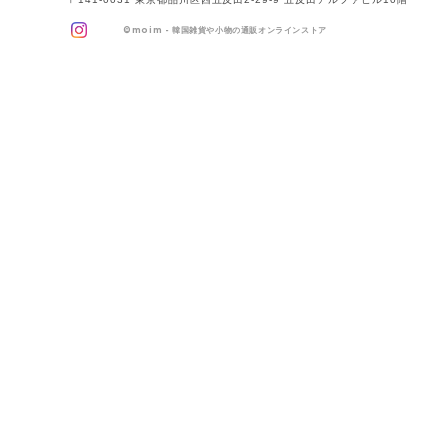
©
moim - 韓国雑貨や小物の通販オンラインストア