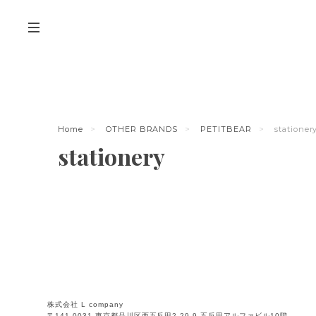
Home
OTHER BRANDS
PETITBEAR
stationer
stationery
株式会社 L company
〒141-0031 東京都品川区西五反田2-29-9 五反田アルファビル10階