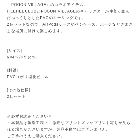
「POGON VILLAGE」のコラボアイテム。
HEEHEECLUBとPOGON VILLAGEのキャラクターが仲良く並ん
だぷっくりとしたPVCのキーリングです。
2個セットなので、AirPodsケースやペンケース、ポーチなどさまざ
まな場所に付けて楽しめます。
[サイズ]
6×4〜7×5 (cm)
[材質]
PVC（ポリ塩化ビニル）
[その他仕様]
2個セット
※必ずお読みください※
・本製品は製造工程上、微細なプリントズレやプリント写りが見ら
れる場合がございますが、製品不良ではございません。
ご了承のうえご購入ください。