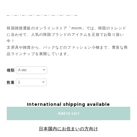
─･･─･･─･･─･･─･･─･･─･･─･･─･･─
韓国雑貨通販のオンラインストア「moim」では、韓国のトレンド
に合わせて、人気の韓国ブランドのアイテムを正規でお取り扱い
中！
文房具や雑貨から、バッグなどのファッション小物まで、豊富な商
品ラインナップを展開しています。
種類
数量
International shipping available
Add to cart
日本国内にお住まいの方向け