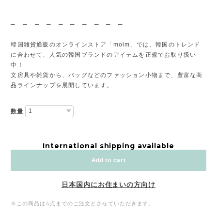
─･･─･･─･･─･･─･･─･･─･･─･･─･･─
韓国雑貨通販のオンラインストア「moim」では、韓国のトレンド
に合わせて、人気の韓国ブランドのアイテムを正規でお取り扱い
中！
文房具や雑貨から、バッグなどのファッション小物まで、豊富な商
品ラインナップを展開しています。
数量
International shipping available
Add to cart
日本国内にお住まいの方向け
※この商品は4点までのご注文とさせていただきます。