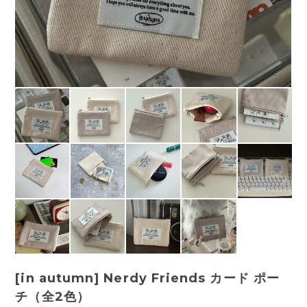
[in autumn] Nerdy Friends カード ポー
チ（全2色）