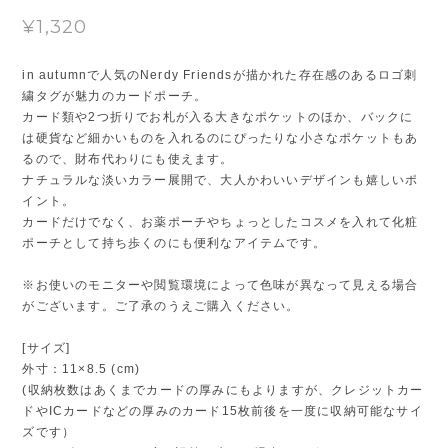
¥1,320
in autumnで人気のNerdy Friendsが描かれた存在感のあるロゴ刺
繍タグが魅力のカードポーチ。
カード類や2つ折りでお札が入る大きなポケットのほか、バックに
は硬貨など細かいものを入れるのにぴったりな小さなポケットもあ
るので、財布代わりにも使えます。
ナチュラルな淡いカラー展開で、大人かわいいデザインも嬉しいポ
イント。
カードだけでなく、お薬ポーチやちょっとしたコスメを入れて化粧
ポーチとして持ち歩くのにも便利なアイテムです。
※お使いのモニターや閲覧環境によって色味が異なって見える場合
がございます。ご了承のうえご購入ください。
[サイズ]
外寸：11×8.5 (cm)
(収納枚数はあくまでカードの厚みにもよりますが、クレジットカー
ドやICカードなどの厚みのカード15枚前後を一度に収納可能なサイ
ズです）