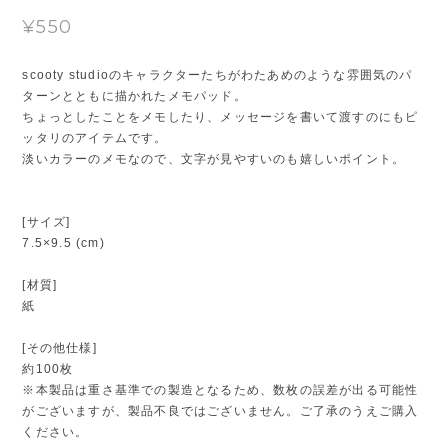
¥550
scooty studioのキャラクターたちがわたあめのような雰囲気のパ
ターンとともに描かれたメモパッド。
ちょっとしたことをメモしたり、メッセージを書いて渡すのにもピ
ッタリのアイテムです。
淡いカラーのメモなので、文字が見やすいのも嬉しいポイント。
[サイズ]
7.5×9.5 (cm)
[材質]
紙
[その他仕様]
約100枚
※本製品は重さ基準での製造となるため、数枚の誤差が出る可能性
がございますが、製品不良ではございません。ご了承のうえご購入
ください。