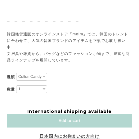
─･･─･･─･･─･･─･･─･･─･･─･･─･･─
韓国雑貨通販のオンラインストア「moim」では、韓国のトレンド
に合わせて、人気の韓国ブランドのアイテムを正規でお取り扱い
中！
文房具や雑貨から、バッグなどのファッション小物まで、豊富な商
品ラインナップを展開しています。
種類
数量
International shipping available
Add to cart
日本国内にお住まいの方向け