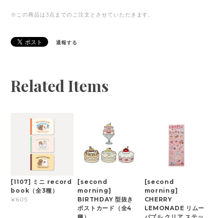
※この商品は3点までのご注文とさせていただきます。
通報する
Related Items
[1107] ミニ record
[second
[second
book（全3種）
morning]
morning]
BIRTHDAY 型抜き
CHERRY
¥605
ポストカード（全4
LEMONADE リムー
種）
バブル クリア ステッ