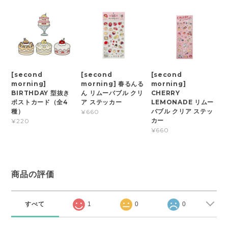
[second
[second
[second
morning]
morning] 春るんる
morning]
BIRTHDAY 型抜き
ん リムーバブル クリ
CHERRY
ポストカード（全4
ア ステッカー
LEMONADE リムー
種）
バブル クリア ステッ
¥660
カー
¥220
¥660
商品の評価
すべて
1
0
0