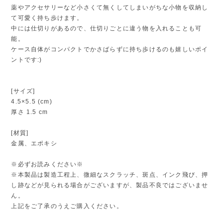
薬やアクセサリーなど小さくて無くしてしまいがちな小物を収納し
て可愛く持ち歩けます。
中には仕切りがあるので、仕切りごとに違う物を入れることも可
能。
ケース自体がコンパクトでかさばらずに持ち歩けるのも嬉しいポイ
ントです:)
[サイズ]
4.5×5.5 (cm)
厚さ 1.5 cm
[材質]
金属、エポキシ
※必ずお読みください※
※本製品は製造工程上、微細なスクラッチ、斑点、インク飛び、押
し跡などが見られる場合がございますが、製品不良ではございませ
ん。
上記をご了承のうえご購入ください。