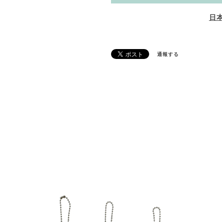
日
通報する