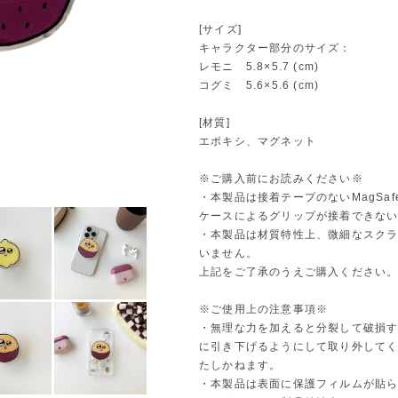
[サイズ]
キャラクター部分のサイズ：
レモニ 5.8×5.7 (cm)
コグミ 5.6×5.6 (cm)
[材質]
エポキシ、マグネット
※ご購入前にお読みください※
・本製品は接着テープのないMagSa
ケースによるグリップが接着できな
・本製品は材質特性上、微細なスク
いません。
上記をご了承のうえご購入ください
※ご使用上の注意事項※
・無理な力を加えると分裂して破損
に引き下げるようにして取り外して
たしかねます。
・本製品は表面に保護フィルムが貼