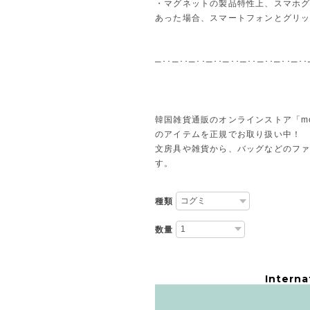
・マグネットの製品特性上、スマホ
あった場合、スマートフォンとグリ
─･･─･･─･･─･･─･･─･･─･･─･･─･･
韓国雑貨通販のオンラインストア「m
のアイテムを正規でお取り扱い中！
文房具や雑貨から、バッグなどのフ
す。
種類
数量
Interna