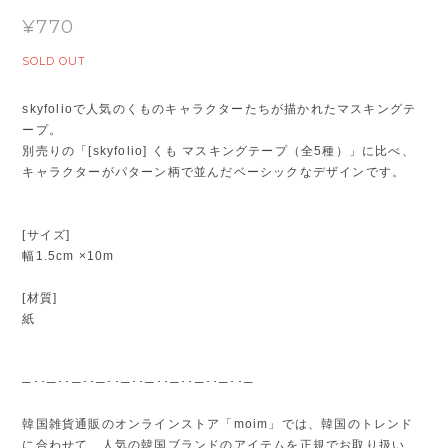
¥770
SOLD OUT
skyfolioで人気のくものキャラクターたちが描かれたマスキングテ
ープ。
別売りの「[skyfolio] くも マスキングテープ（全5種）」に比べ、
キャラクターがパターン柄で並んだベーシックなデザインです。
[サイズ]
幅1.5cm ×10m
[材質]
紙
─･･─･･─･･─･･─･･─･･─･･─･･─･･─
韓国雑貨通販のオンラインストア「moim」では、韓国のトレンド
に合わせて、人気の韓国ブランドのアイテムを正規でお取り扱い