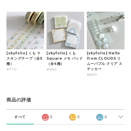
[skyfolio] くも マ
[skyfolio] くも
[skyfolio] Hello
スキングテープ（全5
Square メモ パッド
from CLOUDS リ
種）
（全4種）
ムーバブル クリア ス
テッカー
¥770
¥660
¥660
商品の評価
すべて
0
0
0