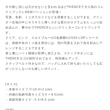
今や推し活には欠かせないと言われるほどTHENCEで大人気のコレ
クトブックにNEWバージョンが登場！
写真、名刺、ミニポラロイドなどを収集することができる、グリッ
ター生地の中にキラキラと輝く小さな星のホログラムをたっぷり詰
め込んだ、爽やかでTHENCEらしいグリッターコレクトブックで
す。
クリア、ピンク、スカイブルーの3色展開の25SS LDPシリーズ
は、表紙中央のくり抜き部分には、別の写真を入れて自分好みにア
レンジすることもできます。
表と裏にハート模様が型押し加工され、スナップボタンには
THENCEロゴが刻印されており、特別感もアップ。
スナップベルト付きなので、バッグに入れて持ち歩いたりしても広
がったりしないのも嬉しいポイント。
[サイズ]
・本体サイズ 7.7×10.4×2 (cm)
・内側の収納写真サイズ 5.5 × 8.5(cm)
・表紙写真サイズ：5.5×8.5 (cm)
[内容]