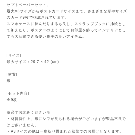
セプトペーパーセット。
最大A3サイズからポストカードサイズまで、さまざまな形やサイズ
のカード9枚で構成されています。
スマホケースに挟んだりするも良し、スクラップブックに挿絵とし
て加えたり、ポスターのようにしてお部屋を飾ってインテリアとし
ても大活躍できる使い勝手の良いアイテム。
[サイズ]
最大サイズ：29.7 × 42 (cm)
[材質]
紙
[セット内容]
全9枚
※必ずお読みください※
・材質特性上、紙にシワが見られる場合がございますが製品不良で
はございません。
・A3サイズの紙は一度折り畳まれた状態でのお届けとなります。