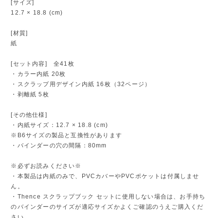
[サイズ]
12.7 × 18.8 (cm)
[材質]
紙
[セット内容] 全41枚
・カラー内紙 20枚
・スクラップ用デザイン内紙 16枚（32ページ）
・剥離紙 5枚
[その他仕様]
・内紙サイズ：12.7 × 18.8 (cm)
※B6サイズの製品と互換性があります
・バインダーの穴の間隔：80mm
※必ずお読みください※
・本製品は内紙のみで、PVCカバーやPVCポケットは付属しませ
ん。
・Thence スクラップブック セットに使用しない場合は、お手持ち
のバインダーのサイズが適応サイズかよくご確認のうえご購入くだ
さい。