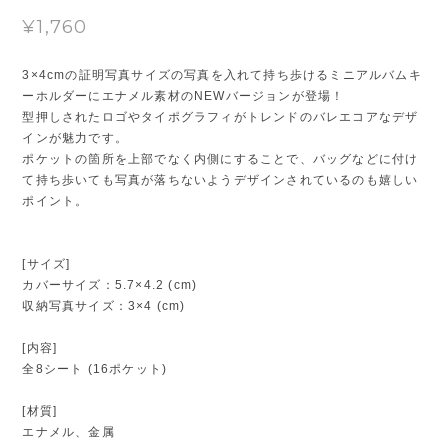
¥1,760
3×4cmの証明写真サイズの写真を入れて持ち歩けるミニアルバムキ
ーホルダーにエナメル素材のNEWバージョンが登場！
型押しされたロゴやタイポグラフィがトレンドのバレエコアなデザ
インが魅力です。
ポケットの箇所を上部でなく内側にすることで、バッグなどに付け
て持ち歩いても写真が落ちないようデザインされているのも嬉しい
ポイント。
[サイズ]
カバーサイズ：5.7×4.2 (cm)
収納写真サイズ：3×4 (cm)
[内容]
全8シート (16ポケット)
[材質]
エナメル、金属