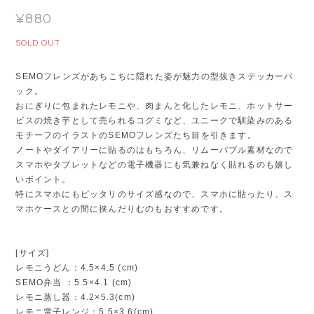
¥880
SOLD OUT
SEMOフレンズがあちこちに隠れた姿が魅力の型抜きステッカーパ
ック。
おにぎりに包まれたレモニや、肉まんと化したレモニ、ホットサー
ビスの焼き芋として売られるコグミなど、ユニークで馴染みのある
モチーフのイラストのSEMOフレンズたち目を引きます。
ノートやダイアリーに貼るのはもちろん、リムーバブル素材なので
スマホやタブレットなどの電子機器にも気兼ねなく貼れるのも嬉し
いポイント。
特にスマホにもピッタリのサイズ感なので、スマホに貼ったり、ス
マホケースとの間に挟んだりむのもおすすめです。
[サイズ]
レモニうどん：4.5×4.5 (cm)
SEMO弁当 ：5.5×4.1 (cm)
レモニ蒸し器：4.2×5.3(cm)
レモニ電子レンジ：5.5×3.6(cm)