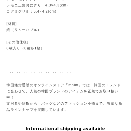
レモニ三角おにぎり：4.3×4.3(cm)
コグミグリル：5.4×4.2(cm)
[材質]
紙（リムーバブル）
[その他仕様]
6枚入り（6種各1枚）
─･･─･･─･･─･･─･･─･･─･･─･･─･･─
韓国雑貨通販のオンラインストア「moim」では、韓国のトレンド
に合わせて、人気の韓国ブランドのアイテムを正規でお取り扱い
中！
文房具や雑貨から、バッグなどのファッション小物まで、豊富な商
品ラインナップを展開しています。
International shipping available