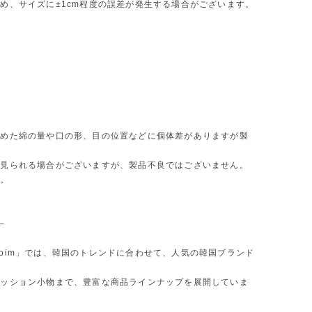
め、サイズに±1cm程度の誤差が発生する場合がございます。
詰めた綿の量や口の形、目の位置などに個体差がありますが製
が見られる場合がございますが、製品不良ではございません。
い。
─
oim」では、韓国のトレンドに合わせて、人気の韓国ブランド
ァッション小物まで、豊富な商品ラインナップを展開していま