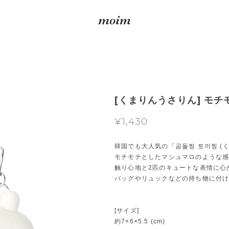
[くまりんうさりん] モチモ
¥1,430
韓国でも大人気の「곰돌찡 토끼찡 (
モチモチとしたマシュマロのような
触り心地と2匹のキュートな表情に心
バッグやリュックなどの持ち物に付
[サイズ]
約7×6×5.5 (cm)