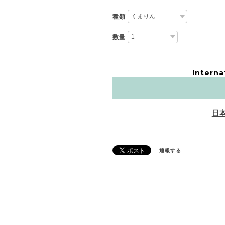
種類
数量
Interna
日
通報する