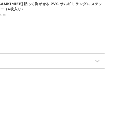
SAMKIMIEE] 貼って剥がせる PVC サムギミ ランダム ステッ
カー（4枚入り）
495