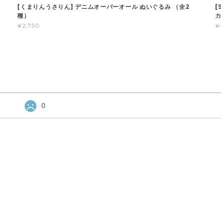
[くまりんうさりん] デニムオーバーオール ぬいぐるみ （全2
[
種）
¥2,750
¥
0