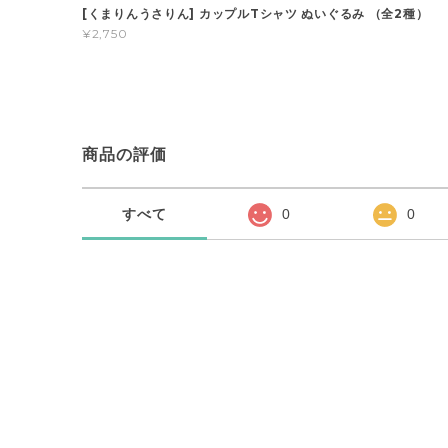
[くまりんうさりん] カップルTシャツ ぬいぐるみ （全2種）
¥2,750
商品の評価
すべて
0
0