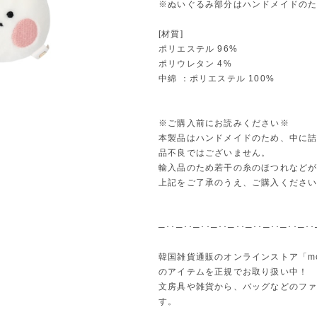
※ぬいぐるみ部分はハンドメイドのた
[材質]
ポリエステル 96%
ポリウレタン 4%
中綿 ：ポリエステル 100%
※ご購入前にお読みください※
本製品はハンドメイドのため、中に
品不良ではございません。
輸入品のため若干の糸のほつれなど
上記をご了承のうえ、ご購入くださ
─･･─･･─･･─･･─･･─･･─･･─･･─･･
韓国雑貨通販のオンラインストア「m
のアイテムを正規でお取り扱い中！
文房具や雑貨から、バッグなどのフ
す。