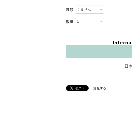
種類
数量
Interna
日
通報する