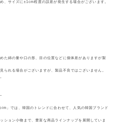
め、サイズに±1cm程度の誤差が発生する場合がございます。
詰めた綿の量や口の形、目の位置などに個体差がありますが製
が見られる場合がございますが、製品不良ではございません。
い。
─
oim」では、韓国のトレンドに合わせて、人気の韓国ブランド
ァッション小物まで、豊富な商品ラインナップを展開していま