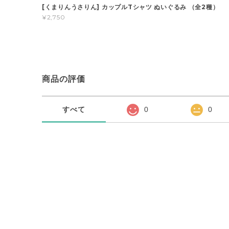
[くまりんうさりん] カップルTシャツ ぬいぐるみ （全2種）
¥2,750
商品の評価
すべて
0
0