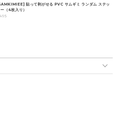
SAMKIMIEE] 貼って剥がせる PVC サムギミ ランダム ステッ
カー（4枚入り）
495