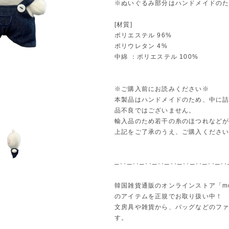
※ぬいぐるみ部分はハンドメイドのた
[材質]
ポリエステル 96%
ポリウレタン 4%
中綿 ：ポリエステル 100%
※ご購入前にお読みください※
本製品はハンドメイドのため、中に
品不良ではございません。
輸入品のため若干の糸のほつれなど
上記をご了承のうえ、ご購入くださ
─･･─･･─･･─･･─･･─･･─･･─･･─･･
韓国雑貨通販のオンラインストア「m
のアイテムを正規でお取り扱い中！
文房具や雑貨から、バッグなどのフ
す。