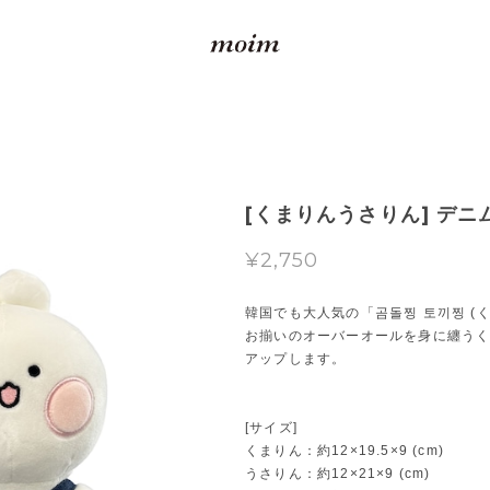
[くまりんうさりん] デ
¥2,750
韓国でも大人気の「곰돌찡 토끼찡 (
お揃いのオーバーオールを身に纏う
アップします。
[サイズ]
くまりん：約12×19.5×9 (cm)
うさりん：約12×21×9 (cm)