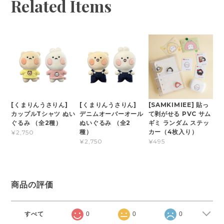
Related Items
[くまりんうさりん]
[くまりんうさりん]
[SAMKIMIEE] 貼っ
カップルTシャツ ぬい
デニムオーバーオール
て剥がせる PVC サム
ぐるみ （全2種）
ぬいぐるみ （全2
ギミ ランダム ステッ
種）
カー（4枚入り）
¥2,750
¥2,750
¥495
商品の評価
すべて
0
0
0