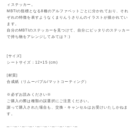
ィステッカー。
MBTIの指標となる8種のアルファベットごとに分かれており、それ
ぞれの特徴を表すようなくまりんうさりんのイラストが描かれてい
ます。
自分のMBTIのステッカーを見つけて、自分にピッタリのステッカー
で持ち物をアレンジしてみては？:)
[サイズ]
シートサイズ：12×15 (cm)
[材質]
合成紙（リムーバブル/マットコーティング）
※必ずお読みください※
ご購入の際は種類の誤選択にご注意ください。
謝って購入された場合も、交換・キャンセルはお受けいたしかねま
す。
─･･─･･─･･─･･─･･─･･─･･─･･─･･─