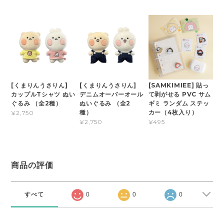
[くまりんうさりん]
[くまりんうさりん]
[SAMKIMIEE] 貼っ
カップルTシャツ ぬい
デニムオーバーオール
て剥がせる PVC サム
ぐるみ （全2種）
ぬいぐるみ （全2
ギミ ランダム ステッ
種）
カー（4枚入り）
¥2,750
¥2,750
¥495
商品の評価
すべて
0
0
0