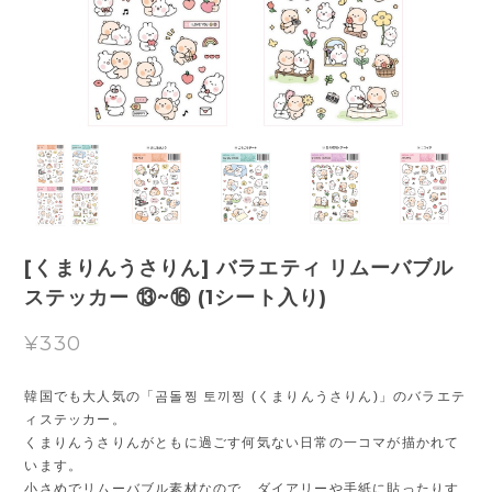
[くまりんうさりん] バラエティ リムーバブル
ステッカー ⑬~⑯ (1シート入り)
¥330
韓国でも大人気の「곰돌찡 토끼찡 (くまりんうさりん)」のバラエテ
ィステッカー。
くまりんうさりんがともに過ごす何気ない日常の一コマが描かれて
います。
小さめでリムーバブル素材なので、ダイアリーや手紙に貼ったりす