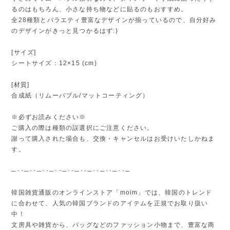
るのはもちろん、小さな持ち物などに貼るのもおすすめ。
全28種類とバラエティ豊富なデザインが揃っているので、自分好み
のデザインがきっと見つかるはず:)
[サイズ]
シートサイズ：12×15 (cm)
[材質]
合成紙（リムーバブル/マットコーティング）
※必ずお読みください※
ご購入の際は種類の誤選択にご注意ください。
謝って購入された場合も、交換・キャンセルはお受けいたしかねま
す。
─･･─･･─･･─･･─･･─･･─･･─･･─･･─
韓国雑貨通販のオンラインストア「moim」では、韓国のトレンド
に合わせて、人気の韓国ブランドのアイテムを正規でお取り扱い
中！
文房具や雑貨から、バッグなどのファッション小物まで、豊富な商