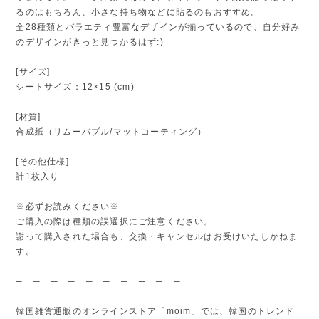
るのはもちろん、小さな持ち物などに貼るのもおすすめ。
全28種類とバラエティ豊富なデザインが揃っているので、自分好み
のデザインがきっと見つかるはず:)
[サイズ]
シートサイズ：12×15 (cm)
[材質]
合成紙（リムーバブル/マットコーティング）
[その他仕様]
計1枚入り
※必ずお読みください※
ご購入の際は種類の誤選択にご注意ください。
謝って購入された場合も、交換・キャンセルはお受けいたしかねま
す。
─･･─･･─･･─･･─･･─･･─･･─･･─･･─
韓国雑貨通販のオンラインストア「moim」では、韓国のトレンド