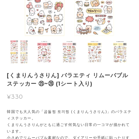
[くまりんうさりん] バラエティ リムーバブル
ステッカー ㉕~㉘ (1シート入り)
¥330
韓国でも大人気の「곰돌찡 토끼찡 (くまりんうさりん)」のバラエテ
ィステッカー。
くまりんうさりんがともに過ごす何気ない日常の一コマが描かれて
います。
小さめでリムーバブル素材なので、ダイアリーや手紙に貼ったりす