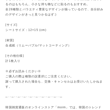
るのはもちろん、小さな持ち物などに貼るのもおすすめ。
全28種類とバラエティ豊富なデザインが揃っているので、自分好み
のデザインがきっと見つかるはず:)
[サイズ]
シートサイズ：12×15 (cm)
[材質]
合成紙（リムーバブル/マットコーティング）
[その他仕様]
計1枚入り
※必ずお読みください※
ご購入の際は種類の誤選択にご注意ください。
謝って購入された場合も、交換・キャンセルはお受けいたしかねま
す。
─･･─･･─･･─･･─･･─･･─･･─･･─･･─
韓国雑貨通販のオンラインストア「moim」では、韓国のトレンド