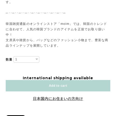
す。
─･･─･･─･･─･･─･･─･･─･･─･･─･･─
韓国雑貨通販のオンラインストア「moim」では、韓国のトレンド
に合わせて、人気の韓国ブランドのアイテムを正規でお取り扱い
中！
文房具や雑貨から、バッグなどのファッション小物まで、豊富な商
品ラインナップを展開しています。
数量
International shipping available
Add to cart
日本国内にお住まいの方向け