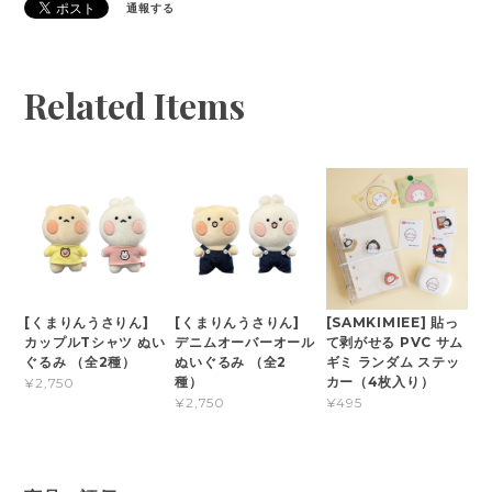
通報する
Related Items
[くまりんうさりん]
[くまりんうさりん]
[SAMKIMIEE] 貼っ
カップルTシャツ ぬい
デニムオーバーオール
て剥がせる PVC サム
ぐるみ （全2種）
ぬいぐるみ （全2
ギミ ランダム ステッ
種）
カー（4枚入り）
¥2,750
¥2,750
¥495