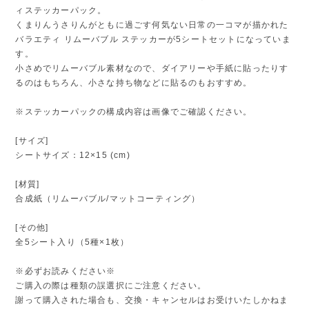
ィステッカーパック。
くまりんうさりんがともに過ごす何気ない日常の一コマが描かれた
バラエティ リムーバブル ステッカーが5シートセットになっていま
す。
小さめでリムーバブル素材なので、ダイアリーや手紙に貼ったりす
るのはもちろん、小さな持ち物などに貼るのもおすすめ。
※ステッカーパックの構成内容は画像でご確認ください。
[サイズ]
シートサイズ：12×15 (cm)
[材質]
合成紙（リムーバブル/マットコーティング）
[その他]
全5シート入り（5種×1枚）
※必ずお読みください※
ご購入の際は種類の誤選択にご注意ください。
謝って購入された場合も、交換・キャンセルはお受けいたしかねま