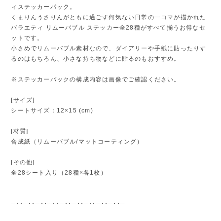
ィステッカーパック。
くまりんうさりんがともに過ごす何気ない日常の一コマが描かれた
バラエティ リムーバブル ステッカー全28種がすべて揃うお得なセ
ットです。
小さめでリムーバブル素材なので、ダイアリーや手紙に貼ったりす
るのはもちろん、小さな持ち物などに貼るのもおすすめ。
※ステッカーパックの構成内容は画像でご確認ください。
[サイズ]
シートサイズ：12×15 (cm)
[材質]
合成紙（リムーバブル/マットコーティング）
[その他]
全28シート入り（28種×各1枚）
─･･─･･─･･─･･─･･─･･─･･─･･─･･─