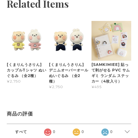
Related Items
[くまりんうさりん]
[くまりんうさりん]
[SAMKIMIEE] 貼っ
カップルTシャツ ぬい
デニムオーバーオール
て剥がせる PVC サム
ぐるみ （全2種）
ぬいぐるみ （全2
ギミ ランダム ステッ
種）
カー（4枚入り）
¥2,750
¥2,750
¥495
商品の評価
すべて
0
0
0