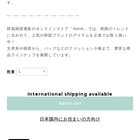
す。
─･･─･･─･･─･･─･･─･･─･･─･･─･･─
韓国雑貨通販のオンラインストア「moim」では、韓国のトレンド
に合わせて、人気の韓国ブランドのアイテムを正規でお取り扱い
中！
文房具や雑貨から、バッグなどのファッション小物まで、豊富な商
品ラインナップを展開しています。
数量
International shipping available
Add to cart
日本国内にお住まいの方向け