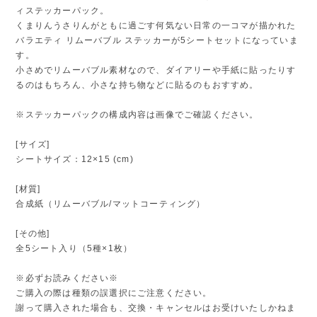
ィステッカーパック。
くまりんうさりんがともに過ごす何気ない日常の一コマが描かれた
バラエティ リムーバブル ステッカーが5シートセットになっていま
す。
小さめでリムーバブル素材なので、ダイアリーや手紙に貼ったりす
るのはもちろん、小さな持ち物などに貼るのもおすすめ。
※ステッカーパックの構成内容は画像でご確認ください。
[サイズ]
シートサイズ：12×15 (cm)
[材質]
合成紙（リムーバブル/マットコーティング）
[その他]
全5シート入り（5種×1枚）
※必ずお読みください※
ご購入の際は種類の誤選択にご注意ください。
謝って購入された場合も、交換・キャンセルはお受けいたしかねま