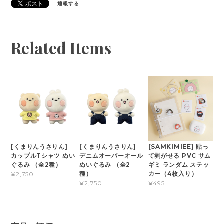
通報する
Related Items
[くまりんうさりん]
[くまりんうさりん]
[SAMKIMIEE] 貼っ
カップルTシャツ ぬい
デニムオーバーオール
て剥がせる PVC サム
ぐるみ （全2種）
ぬいぐるみ （全2
ギミ ランダム ステッ
種）
カー（4枚入り）
¥2,750
¥2,750
¥495