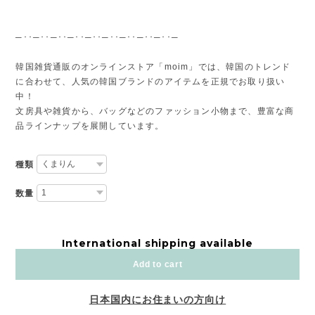
─･･─･･─･･─･･─･･─･･─･･─･･─･･─
韓国雑貨通販のオンラインストア「moim」では、韓国のトレンド
に合わせて、人気の韓国ブランドのアイテムを正規でお取り扱い
中！
文房具や雑貨から、バッグなどのファッション小物まで、豊富な商
品ラインナップを展開しています。
種類
数量
International shipping available
Add to cart
日本国内にお住まいの方向け