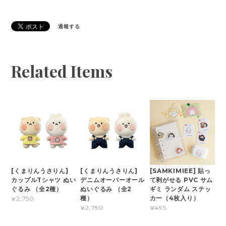
通報する
Related Items
[くまりんうさりん]
[くまりんうさりん]
[SAMKIMIEE] 貼っ
カップルTシャツ ぬい
デニムオーバーオール
て剥がせる PVC サム
ぐるみ （全2種）
ぬいぐるみ （全2
ギミ ランダム ステッ
種）
カー（4枚入り）
¥2,750
¥2,750
¥495