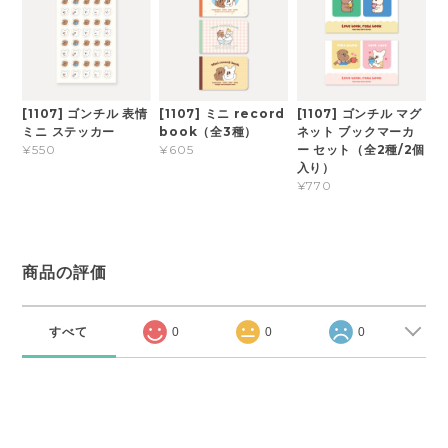
[1107] ゴンチル 表情
[1107] ミニ record
[1107] ゴンチル マグ
ミニ ステッカー
book（全3種）
ネット ブックマーカ
ー セット（全2種/2個
¥550
¥605
入り）
¥770
商品の評価
すべて
0
0
0