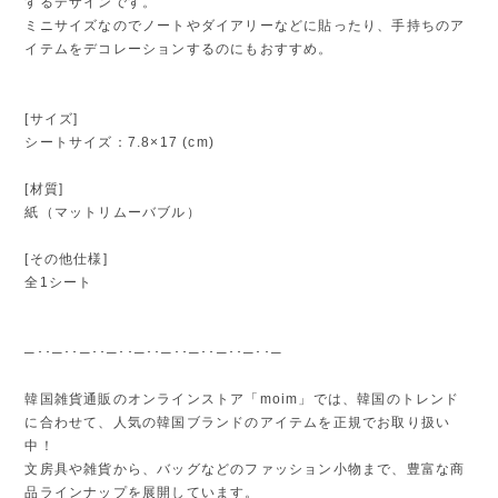
するデザインです。
ミニサイズなのでノートやダイアリーなどに貼ったり、手持ちのア
イテムをデコレーションするのにもおすすめ。
[サイズ]
シートサイズ：7.8×17 (cm)
[材質]
紙（マットリムーバブル）
[その他仕様]
全1シート
─･･─･･─･･─･･─･･─･･─･･─･･─･･─
韓国雑貨通販のオンラインストア「moim」では、韓国のトレンド
に合わせて、人気の韓国ブランドのアイテムを正規でお取り扱い
中！
文房具や雑貨から、バッグなどのファッション小物まで、豊富な商
品ラインナップを展開しています。