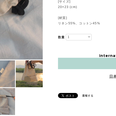
[サイズ]
20×23 (cm)
[材質]
リネン55%、コットン45%
数量
Interna
日
通報する