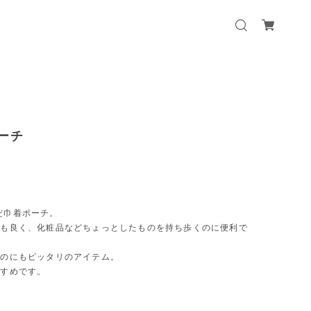
ポーチ
んだ巾着ポーチ。
みも良く、化粧品などちょっとしたものを持ち歩くのに便利で
くのにもピッタリのアイテム。
すすめです。