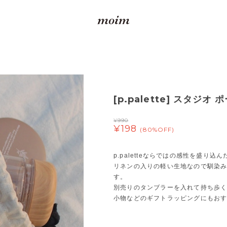
[p.palette] スタジオ 
¥990
¥198
(80%OFF)
p.paletteならではの感性を盛り込
リネンの入りの軽い生地なので馴染
す。
別売りのタンブラーを入れて持ち歩
小物などのギフトラッピングにもお