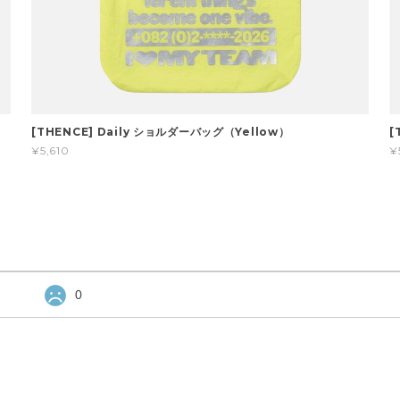
[THENCE] Daily ショルダーバッグ（Yellow）
[
¥5,610
¥
0