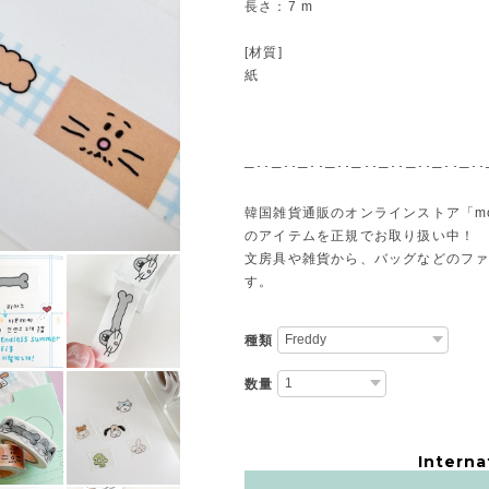
長さ：7 m
[材質]
紙
─･･─･･─･･─･･─･･─･･─･･─･･─･･
韓国雑貨通販のオンラインストア「m
のアイテムを正規でお取り扱い中！
文房具や雑貨から、バッグなどのフ
す。
種類
数量
Interna