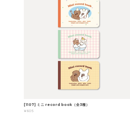
[1107] ミニ record book（全3種）
¥605