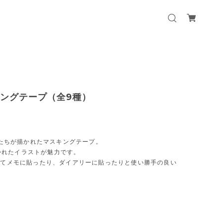
 マスキングテープ（全9種）
クターたちが描かれたマスキングテープ。
描かれたイラストが魅力です。
してメモに貼ったり、ダイアリーに貼ったりと使い勝手の良い