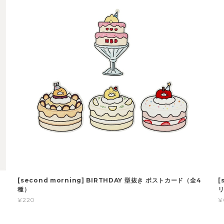
[second morning] BIRTHDAY 型抜き ポストカード（全4
[
種）
リ
¥220
¥