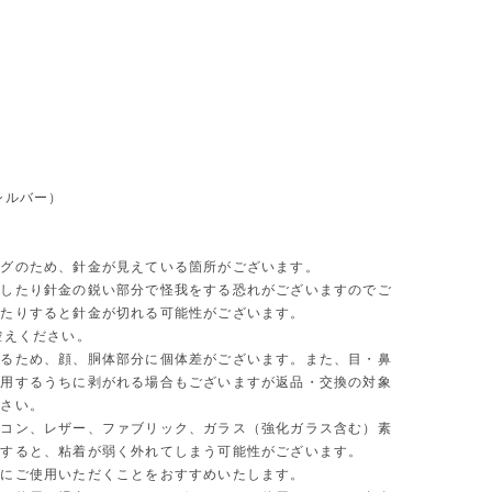
シルバー）
ングのため、針金が見えている箇所がございます。
形したり針金の鋭い部分で怪我をする恐れがございますのでご
したりすると針金が切れる可能性がございます。
控えください。
いるため、顔、胴体部分に個体差がございます。また、目・鼻
使用するうちに剥がれる場合もございますが返品・交換の対象
ださい。
リコン、レザー、ファブリック、ガラス（強化ガラス含む）素
用すると、粘着が弱く外れてしまう可能性がございます。
どにご使用いただくことをおすすめいたします。