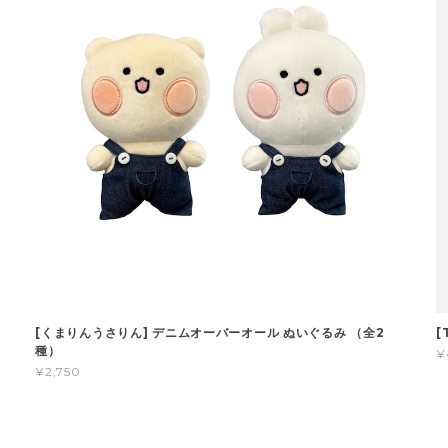
[くまりんうさりん] デニムオーバーオール ぬいぐるみ （全2
[
種）
¥
¥2,750