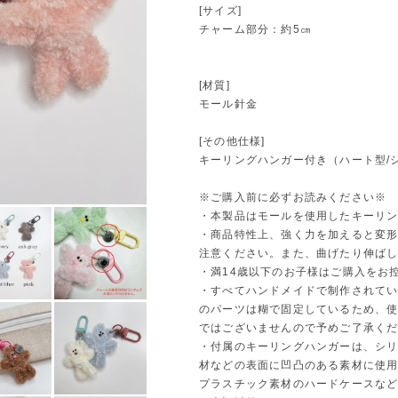
[サイズ]
チャーム部分：約5㎝
[材質]
モール針金
[その他仕様]
キーリングハンガー付き（ハート型/
※ご購入前に必ずお読みください※
・本製品はモールを使用したキーリ
・商品特性上、強く力を加えると変
注意ください。また、曲げたり伸ば
・満14歳以下のお子様はご購入をお
・すべてハンドメイドで制作されて
のパーツは糊で固定しているため、
ではございませんので予めご了承く
・付属のキーリングハンガーは、シ
材などの表面に凹凸のある素材に使
プラスチック素材のハードケースな