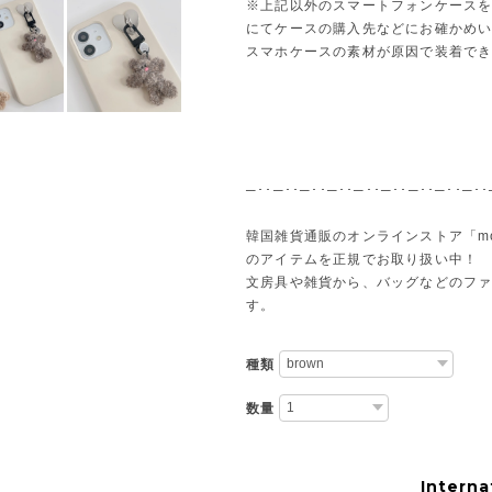
※上記以外のスマートフォンケース
にてケースの購入先などにお確かめ
スマホケースの素材が原因で装着で
─･･─･･─･･─･･─･･─･･─･･─･･─･･
韓国雑貨通販のオンラインストア「m
のアイテムを正規でお取り扱い中！
文房具や雑貨から、バッグなどのフ
す。
種類
数量
Interna