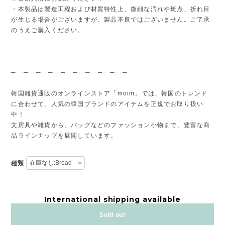
・本製品は製造工程および材質特性上、微細な汚れや斑点、折れ目
が生じる場合がございますが、製品不良ではございません。ご了承
のうえご購入ください。
─･･─･･─･･─･･─･･─･･─･･─･･─･･─
韓国雑貨通販のオンラインストア「moim」では、韓国のトレンド
に合わせて、人気の韓国ブランドのアイテムを正規でお取り扱い
中！
文房具や雑貨から、バッグなどのファッション小物まで、豊富な商
品ラインナップを展開しています。
種類
International shipping available
Sold out