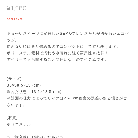
¥1,980
SOLD OUT
あま〜いスイーツに変身したSEMOフレンズたちが描かれたエコバ
ッグ。
使わない時は折り畳めるのでコンパクトにして持ち歩けます。
ポリエステル素材で汚れや水濡れに強く実用性も抜群！
デイリーで大活躍すること間違いなしのアイテムです。
[サイズ]
36×58.5×15 (cm)
畳んだ状態：13.5×13.5 (cm)
※計測の仕方によってサイズは2〜3cm程度の誤差がある場合がご
ざいます。
[材質]
ポリエステル
※ご購入前にお読みください※