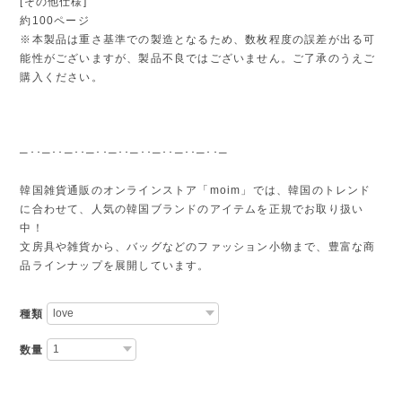
[その他仕様]
約100ページ
※本製品は重さ基準での製造となるため、数枚程度の誤差が出る可
能性がございますが、製品不良ではございません。ご了承のうえご
購入ください。
─･･─･･─･･─･･─･･─･･─･･─･･─･･─
韓国雑貨通販のオンラインストア「moim」では、韓国のトレンド
に合わせて、人気の韓国ブランドのアイテムを正規でお取り扱い
中！
文房具や雑貨から、バッグなどのファッション小物まで、豊富な商
品ラインナップを展開しています。
種類
数量