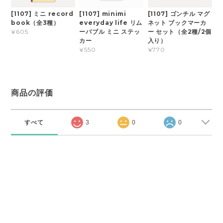
[1107] ミニ record
[1107] minimi
[1107] ゴンチル マグ
book（全3種）
everyday life リム
ネット ブックマーカ
ーバブル ミニ ステッ
ー セット（全2種/2個
¥605
カー
入り）
¥550
¥770
商品の評価
すべて
3
0
0