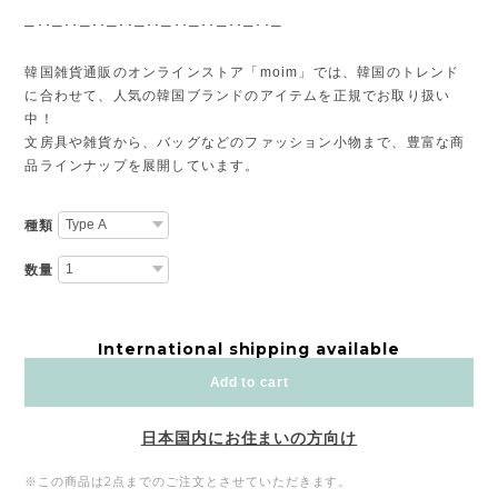
─･･─･･─･･─･･─･･─･･─･･─･･─･･─
韓国雑貨通販のオンラインストア「moim」では、韓国のトレンド
に合わせて、人気の韓国ブランドのアイテムを正規でお取り扱い
中！
文房具や雑貨から、バッグなどのファッション小物まで、豊富な商
品ラインナップを展開しています。
種類
数量
International shipping available
Add to cart
日本国内にお住まいの方向け
※この商品は2点までのご注文とさせていただきます。