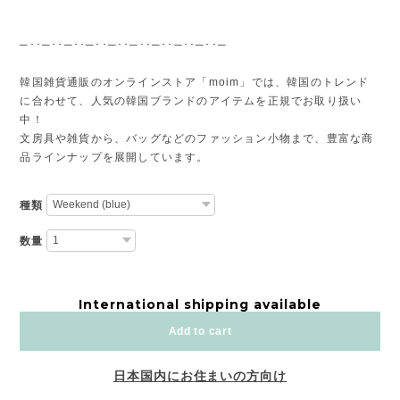
─･･─･･─･･─･･─･･─･･─･･─･･─･･─
韓国雑貨通販のオンラインストア「moim」では、韓国のトレンド
に合わせて、人気の韓国ブランドのアイテムを正規でお取り扱い
中！
文房具や雑貨から、バッグなどのファッション小物まで、豊富な商
品ラインナップを展開しています。
種類
数量
International shipping available
Add to cart
日本国内にお住まいの方向け