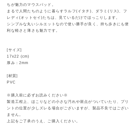
ちが魅力のマウスパッド。
まるで人間たちのように暮らすラルフ(イタチ)、ダラミ(リス)、フ
レディ(オットセイ)たちは、見ているだけでほっこりします。
シンプルな丸いシルエットなので使い勝手が良く、持ち歩きにも便
利な軽さと薄さも魅力です。
[サイズ]
17x22 (cm)
厚み：2mm
[材質]
PVC
※購入前に必ずお読みください※
製造工程上、ほこりなどの小さな汚れや斑点がついていたり、プリ
ントの位置が少しズレる場合がございますが、製品不良ではござい
ません。
上記をご了承のうえ、ご購入ください。