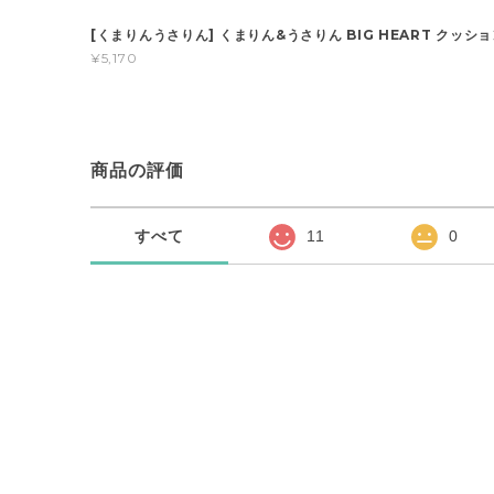
[くまりんうさりん] くまりん&うさりん BIG HEART クッシ
¥5,170
商品の評価
すべて
11
0