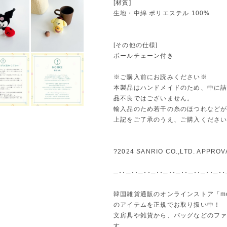
[材質]
生地・中綿 ポリエステル 100%
[その他の仕様]
ボールチェーン付き
※ご購入前にお読みください※
本製品はハンドメイドのため、中に
品不良ではございません。
輸入品のため若干の糸のほつれなど
上記をご了承のうえ、ご購入くださ
?2024 SANRIO CO.,LTD. APPROV
─･･─･･─･･─･･─･･─･･─･･─･･─･･
韓国雑貨通販のオンラインストア「m
のアイテムを正規でお取り扱い中！
文房具や雑貨から、バッグなどのフ
す。