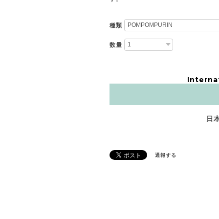
種類
数量
Interna
日
通報する