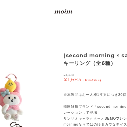
[second morning × s
キーリング（全6種）
¥1,870
¥1,683
(10%OFF)
※本製品はお一人様1注文につき20
韓国雑貨ブランド「second mornin
レーションして登場！
サンリオキャラクターとSEMOフレン
morningならではのゆるカワなテ