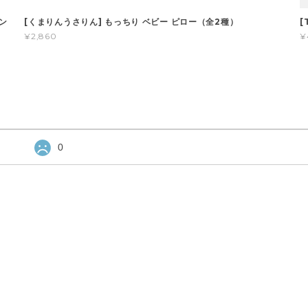
ョン
[くまりんうさりん] もっちり ベビー ピロー（全2種）
[
¥2,860
¥
0