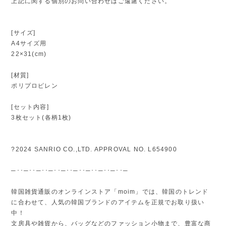
上記に関する個別のお問い合わせはご遠慮ください。
[サイズ]
A4サイズ用
22×31(cm)
[材質]
ポリプロピレン
[セット内容]
3枚セット(各柄1枚)
?2024 SANRIO CO.,LTD. APPROVAL NO. L654900
─･･─･･─･･─･･─･･─･･─･･─･･─･･─
韓国雑貨通販のオンラインストア「moim」では、韓国のトレンド
に合わせて、人気の韓国ブランドのアイテムを正規でお取り扱い
中！
文房具や雑貨から、バッグなどのファッション小物まで、豊富な商