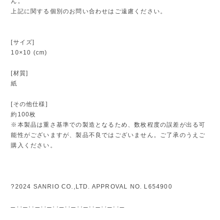
ん。
上記に関する個別のお問い合わせはご遠慮ください。
[サイズ]
10×10 (cm)
[材質]
紙
[その他仕様]
約100枚
※本製品は重さ基準での製造となるため、数枚程度の誤差が出る可
能性がございますが、製品不良ではございません。ご了承のうえご
購入ください。
?2024 SANRIO CO.,LTD. APPROVAL NO. L654900
─･･─･･─･･─･･─･･─･･─･･─･･─･･─