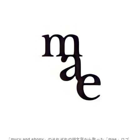
「mucu and ebony」のそれぞれの頭文字から取った「mae」ロゴ