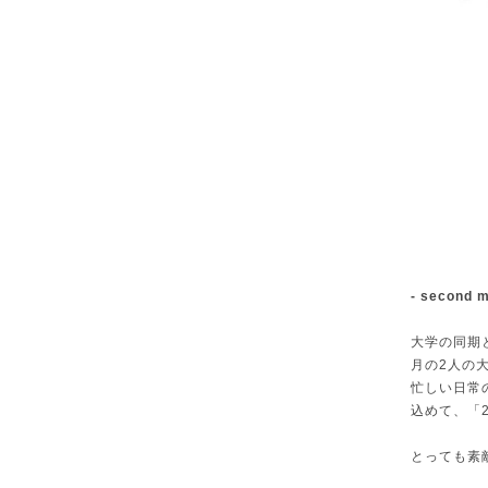
- secon
大学の同期
月の2人の
忙しい日常
込めて、「
とっても素