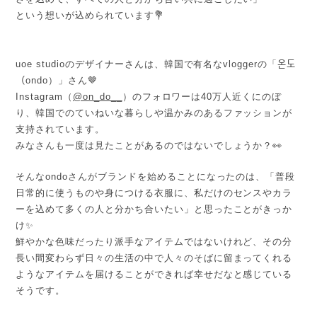
という想いが込められています💐
uoe studioのデザイナーさんは、韓国で有名なvloggerの「온도
（ondo）」さん🤎
Instagram（
@on_do__
）のフォロワーは40万人近くにのぼ
り、韓国でのていねいな暮らしや温かみのあるファッションが
支持されています。
みなさんも一度は見たことがあるのではないでしょうか？👀
そんなondoさんがブランドを始めることになったのは、「普段
日常的に使うものや身につける衣服に、私だけのセンスやカラ
ーを込めて多くの人と分かち合いたい」と思ったことがきっか
け✨
鮮やかな色味だったり派手なアイテムではないけれど、その分
長い間変わらず日々の生活の中で人々のそばに留まってくれる
ようなアイテムを届けることができれば幸せだなと感じている
そうです。