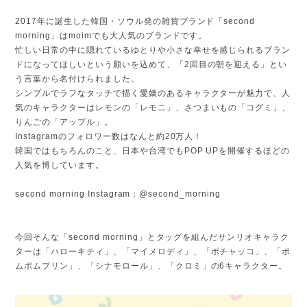
2017年に誕生した韓国・ソウル発の雑貨ブランド「second
morning」はmoimでも大人気のブランドです。
忙しい日常の中に隠れているゆとりや小さな幸せを感じられるブラン
ドになってほしいという願いを込めて、「2回目の朝を迎える」とい
う言葉から名付けられました。
シンプルでラフなタッチで描く愛嬌のあるキャラクターが魅力で、人
気のキャラクターはレモンの「レモニ」、さつまいもの「コグミ」、
りんごの「アップル」。
Instagramのフォロワー数はなんと約20万人！
韓国ではもちろんのこと、日本や台湾でもPOP UPを開催するほどの
人気を博しています。
second morning Instagram：@second_morning
今回そんな「second morning」とタッグを組んだサンリオキャラク
ターは「ハローキティ」、「マイメロディ」、「ポチャッコ」、「ポ
ムポムプリン」、「シナモロール」、「クロミ」の6キャラクター。