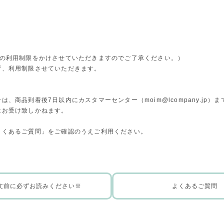
。
トの利用制限をかけさせていただきますのでご了承ください。）
ず、利用制限させていただきます。
合は、商品到着後7日以内にカスタマーセンター（
moim@lcompany.jp
）ま
はお受け致しかねます。
よくあるご質問」をご確認のうえご利用ください。
文前に必ずお読みください※
よくあるご質問