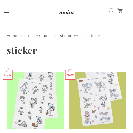
Home
scooty studio
stationery
sticker
sticker