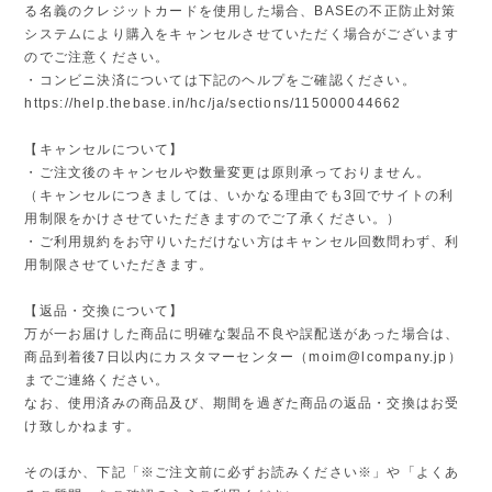
る名義のクレジットカードを使用した場合、BASEの不正防止対策
システムにより購入をキャンセルさせていただく場合がございます
のでご注意ください。
・コンビニ決済については下記のヘルプをご確認ください。
https://help.thebase.in/hc/ja/sections/115000044662
【キャンセルについて】
・ご注文後のキャンセルや数量変更は原則承っておりません。
（キャンセルにつきましては、いかなる理由でも3回でサイトの利
用制限をかけさせていただきますのでご了承ください。）
・ご利用規約をお守りいただけない方はキャンセル回数問わず、利
用制限させていただきます。
【返品・交換について】
万が一お届けした商品に明確な製品不良や誤配送があった場合は、
商品到着後7日以内にカスタマーセンター（
moim@lcompany.jp
）
までご連絡ください。
なお、使用済みの商品及び、期間を過ぎた商品の返品・交換はお受
け致しかねます。
そのほか、下記「※ご注文前に必ずお読みください※」や「よくあ