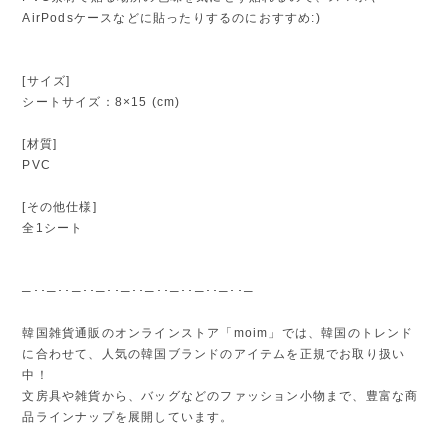
AirPodsケースなどに貼ったりするのにおすすめ:)
[サイズ]
シートサイズ：8×15 (cm)
[材質]
PVC
[その他仕様]
全1シート
─･･─･･─･･─･･─･･─･･─･･─･･─･･─
韓国雑貨通販のオンラインストア「moim」では、韓国のトレンド
に合わせて、人気の韓国ブランドのアイテムを正規でお取り扱い
中！
文房具や雑貨から、バッグなどのファッション小物まで、豊富な商
品ラインナップを展開しています。