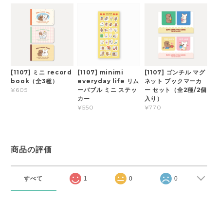
[1107] ミニ record
[1107] minimi
[1107] ゴンチル マグ
book（全3種）
everyday life リム
ネット ブックマーカ
ーバブル ミニ ステッ
ー セット（全2種/2個
¥605
カー
入り）
¥550
¥770
商品の評価
すべて
1
0
0