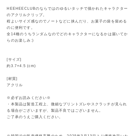
HEEHEECLUBのならではのゆるいタッチで描かれたキャラクター
のアクリルクリップ。
程よいサイズ感なのでノートなどに挟んだり、お菓子の袋を留める
のに便利です。
全14種のうちランダムなのでどのキャラクターになるかは届いてか
らのお楽しみ:)
[サイズ]
約3.7×4.5 (cm)
[材質]
アクリル
※必ずお読みください※
・本製品は製造工程上、微細なプリントズレやスクラッチが見られ
る場合がございますが、製品不良ではございません。
ご了承のうえご購入ください。
※韓国での販売価格高騰のため、2025年3月13日より価格改定いた