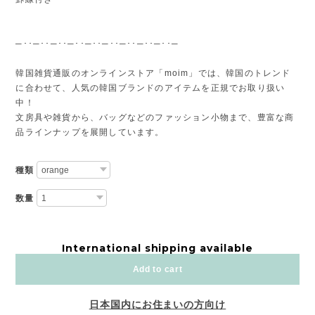
─･･─･･─･･─･･─･･─･･─･･─･･─･･─
韓国雑貨通販のオンラインストア「moim」では、韓国のトレンド
に合わせて、人気の韓国ブランドのアイテムを正規でお取り扱い
中！
文房具や雑貨から、バッグなどのファッション小物まで、豊富な商
品ラインナップを展開しています。
種類
数量
International shipping available
Add to cart
日本国内にお住まいの方向け