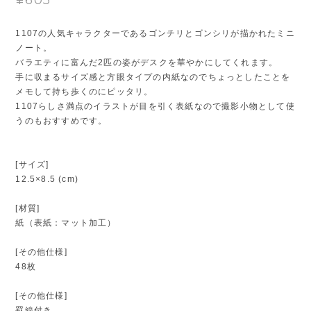
1107の人気キャラクターであるゴンチリとゴンシリが描かれたミニ
ノート。
バラエティに富んだ2匹の姿がデスクを華やかにしてくれます。
手に収まるサイズ感と方眼タイプの内紙なのでちょっとしたことを
メモして持ち歩くのにピッタリ。
1107らしさ満点のイラストが目を引く表紙なので撮影小物として使
うのもおすすめです。
[サイズ]
12.5×8.5 (cm)
[材質]
紙（表紙：マット加工）
[その他仕様]
48枚
[その他仕様]
罫線付き