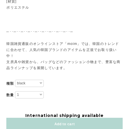
[材質]
ポリエステル
─･･─･･─･･─･･─･･─･･─･･─･･─･･─
韓国雑貨通販のオンラインストア「moim」では、韓国のトレンド
に合わせて、人気の韓国ブランドのアイテムを正規でお取り扱い
中！
文房具や雑貨から、バッグなどのファッション小物まで、豊富な商
品ラインナップを展開しています。
種類
数量
International shipping available
Add to cart