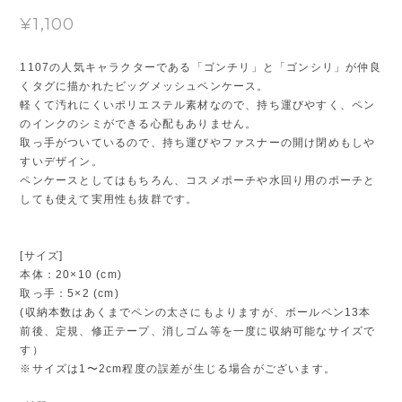
¥1,100
1107の人気キャラクターである「ゴンチリ」と「ゴンシリ」が仲良
くタグに描かれたビッグメッシュペンケース。
軽くて汚れにくいポリエステル素材なので、持ち運びやすく、ペン
のインクのシミができる心配もありません。
取っ手がついているので、持ち運びやファスナーの開け閉めもしや
すいデザイン。
ペンケースとしてはもちろん、コスメポーチや水回り用のポーチと
しても使えて実用性も抜群です。
[サイズ]
本体：20×10 (cm)
取っ手：5×2 (cm)
(収納本数はあくまでペンの太さにもよりますが、ボールペン13本
前後、定規、修正テープ、消しゴム等を一度に収納可能なサイズで
す）
※サイズは1〜2cm程度の誤差が生じる場合がございます。