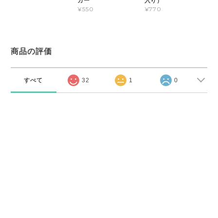
カー
入り）
¥550
¥770
商品の評価
すべて
32
1
0