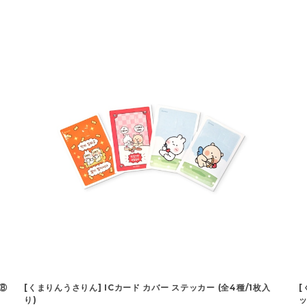
~⑧
[くまりんうさりん] ICカード カバー ステッカー (全4種/1枚入
[
り)
ッ