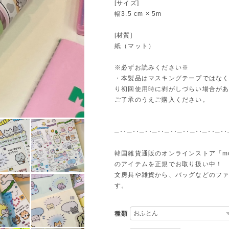
[サイズ]
幅3.5 cm × 5m
[材質]
紙（マット）
※必ずお読みください※
・本製品はマスキングテープではな
り初回使用時に剥がしづらい場合が
ご了承のうえご購入ください。
─･･─･･─･･─･･─･･─･･─･･─･･─･･
韓国雑貨通販のオンラインストア「m
のアイテムを正規でお取り扱い中！
文房具や雑貨から、バッグなどのフ
す。
種類